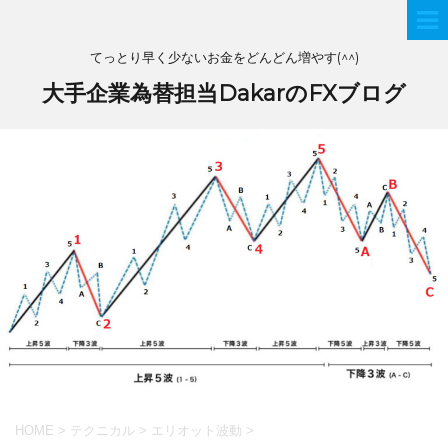
てっとり早く少ないお金をどんどん増やす(^^)
大手企業為替担当DakarのFXブログ
HOME
>
テクニカル
>
エリオット波動
>