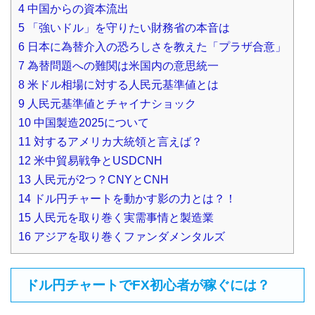
4
中国からの資本流出
5
「強いドル」を守りたい財務省の本音は
6
日本に為替介入の恐ろしさを教えた「プラザ合意」
7
為替問題への難関は米国内の意思統一
8
米ドル相場に対する人民元基準値とは
9
人民元基準値とチャイナショック
10
中国製造2025について
11
対するアメリカ大統領と言えば？
12
米中貿易戦争とUSDCNH
13
人民元が2つ？CNYとCNH
14
ドル円チャートを動かす影の力とは？！
15
人民元を取り巻く実需事情と製造業
16
アジアを取り巻くファンダメンタルズ
ドル円チャートでFX初心者が稼ぐには？