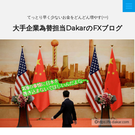
てっとり早く少ないお金をどんどん増やす(^^)
大手企業為替担当DakarのFXブログ
https://fx-dakar.com