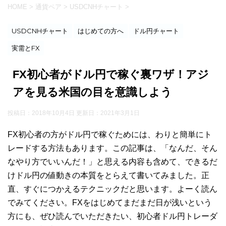
HOME
>
通貨ペア
>
USDCNHチャート
>
USDCNHチャート
はじめての方へ
ドル円チャート
実需とFX
FX初心者がドル円で稼ぐ裏ワザ！アジ
アを見る米国の目を意識しよう
投稿日：2018年10月4日 更新日：
2021年3月1日
FX初心者の方がドル円で稼ぐためには、わりと簡単にト
レードする方法もあります。この記事は、「なんだ、そん
なやり方でいいんだ！」と思える内容も含めて、できるだ
けドル円の値動きの本質をとらえて書いてみました。正
直、すぐにつかえるテクニックだと思います。よーく読ん
でみてください。FXをはじめてまだまだ日が浅いという
方にも、ぜひ読んでいただきたい、初心者ドル円トレーダ