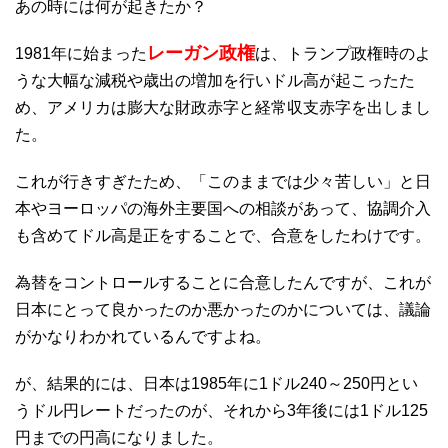
あの時には何が起きたか？
レーガン政権
1981年に始まった
は、トランプ政権時のよ
うな大幅な減税や歳出の増加を行いドル高が起こったた
め、アメリカは膨大な財政赤字と経常収支赤字を出しまし
た。
これが行きすぎたため、「このままでは少々苦しい」と日
本やヨーロッパの海外主要国への相談があって、協調介入
も含めてドル高是正をすることで、合意をしたわけです。
為替をコントロールすることに合意したんですが、これが
日本にとって良かったのか悪かったのかについては、議論
がかなりわかれているんですよね。
が、結果的には、日本は1985年に1ドル240～250円とい
うドル円レートだったのが、それから3年後には1ドル125
円までの円高になりました。