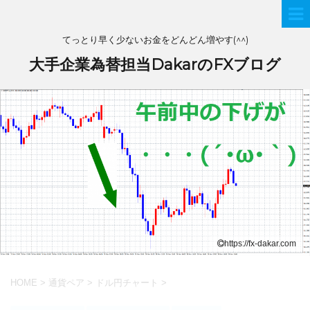
てっとり早く少ないお金をどんどん増やす(^^)
大手企業為替担当DakarのFXブログ
https://fx-dakar.com
HOME
>
通貨ペア
>
ドル円チャート
>