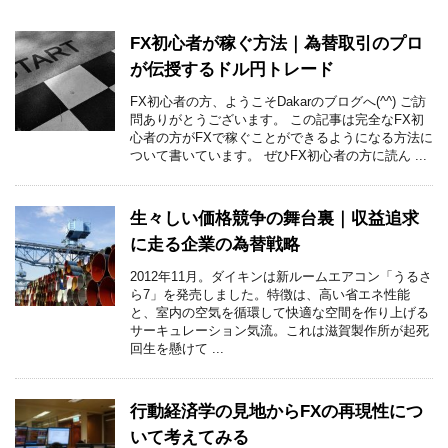
FX初心者が稼ぐ方法｜為替取引のプロ
が伝授するドル円トレード
FX初心者の方、ようこそDakarのブログへ(^^) ご訪
問ありがとうございます。 この記事は完全なFX初
心者の方がFXで稼ぐことができるようになる方法に
ついて書いています。 ぜひFX初心者の方に読ん ...
生々しい価格競争の舞台裏｜収益追求
に走る企業の為替戦略
2012年11月。ダイキンは新ルームエアコン「うるさ
ら7」を発売しました。特徴は、高い省エネ性能
と、室内の空気を循環して快適な空間を作り上げる
サーキュレーション気流。これは滋賀製作所が起死
回生を懸けて ...
行動経済学の見地からFXの再現性につ
いて考えてみる