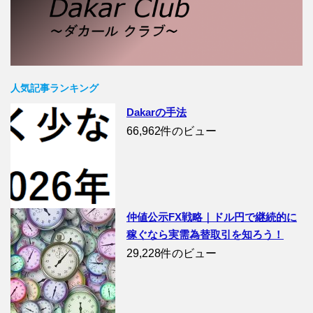
人気記事ランキング
Dakarの手法
66,962件のビュー
仲値公示FX戦略｜ドル円で継続的に
稼ぐなら実需為替取引を知ろう！
29,228件のビュー