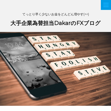
てっとり早く少ないお金をどんどん増やす(^^)
大手企業為替担当DakarのFXブログ