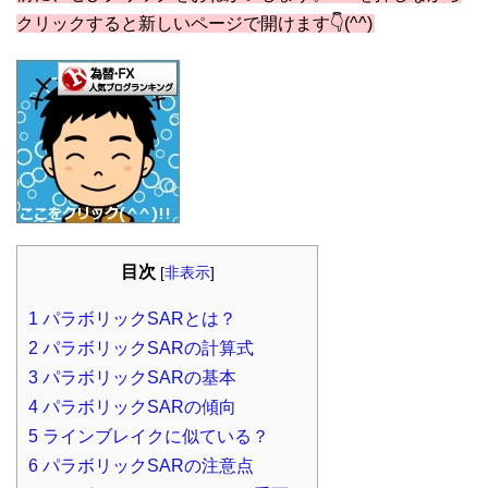
クリックすると新しいページで開けます👇(^^)
目次
[
非表示
]
1
パラボリックSARとは？
2
パラボリックSARの計算式
3
パラボリックSARの基本
4
パラボリックSARの傾向
5
ラインブレイクに似ている？
6
パラボリックSARの注意点