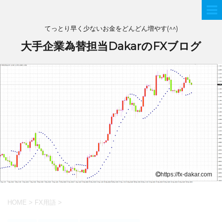
てっとり早く少ないお金をどんどん増やす(^^)
大手企業為替担当DakarのFXブログ
https://fx-dakar.com
HOME
>
FX用語
>