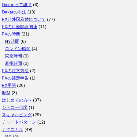
カ
Dakar って誰？
(6)
イ
Dakarの手法
(13)
ブ
FXと外国為替について
(77)
FXの口座開設関連
(11)
FXの時間
(21)
NY時間
(6)
ロンドン時間
(4)
東京時間
(9)
豪州時間
(2)
FXの注文方法
(2)
FXの確定申告
(1)
FX用語
(26)
IMM
(3)
はじめての方へ
(37)
シドニー市場
(1)
スキャルピング
(29)
チャートパターン
(12)
テクニカル
(49)
%R
(2)