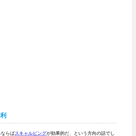
金利
るならば
スキャルピング
が効果的だ、という方向の話でし