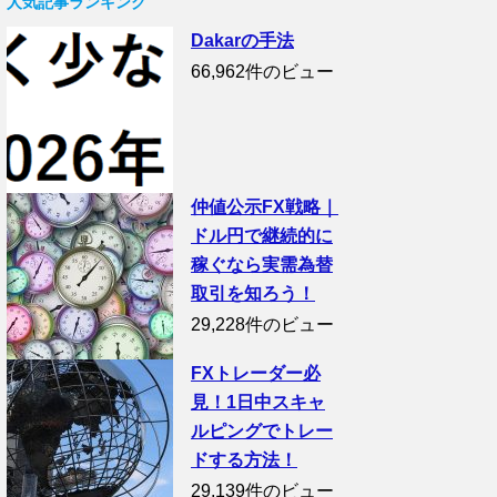
人気記事ランキング
Dakarの手法
66,962件のビュー
仲値公示FX戦略｜
ドル円で継続的に
稼ぐなら実需為替
取引を知ろう！
29,228件のビュー
FXトレーダー必
見！1日中スキャ
ルピングでトレー
ドする方法！
29,139件のビュー