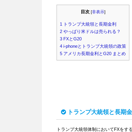
目次
[
非表示
]
1
トランプ大統領と長期金利
2
やっぱり米ドルは売られる？
3
FXとG20
4
i-phoneとトランプ大統領の政策
5
アメリカ長期金利とG20 まとめ
トランプ大統領と長期
トランプ大統領体制においてFXをす