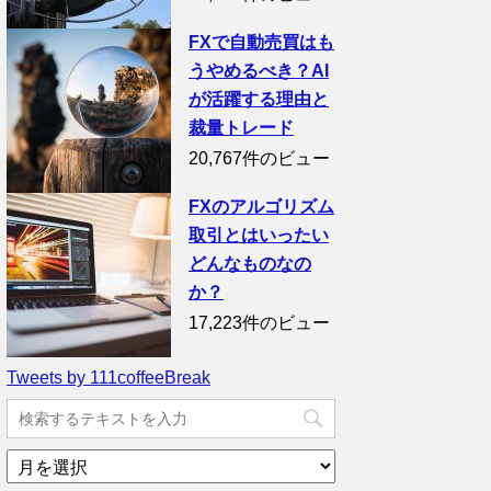
FXで自動売買はも
うやめるべき？AI
が活躍する理由と
裁量トレード
20,767件のビュー
FXのアルゴリズム
取引とはいったい
どんなものなの
か？
17,223件のビュー
Tweets by 111coffeeBreak
ア
ー