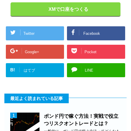
XMで口座をつくる
Twitter
Facebook
Google+
Pocket
B!
はてブ
LINE
最近よく読まれている記事
1
ポンド円で稼ぐ方法！実戦で役立
つリスクオントレードとは？