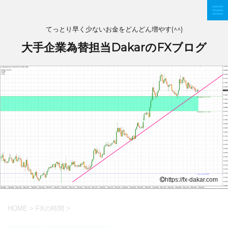
てっとり早く少ないお金をどんどん増やす(^^)
大手企業為替担当DakarのFXブログ
https://fx-dakar.com
HOME
>
FXの時間
>