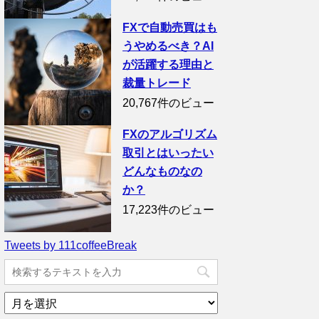
FXで自動売買はも
うやめるべき？AI
が活躍する理由と
裁量トレード
20,767件のビュー
FXのアルゴリズム
取引とはいったい
どんなものなの
か？
17,223件のビュー
Tweets by 111coffeeBreak
ア
ー