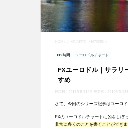
HOME
>
FXの時間
>
NY時間
>
NY時間
ユーロドルチャート
FXユーロドル｜サラリ
すめ
投稿日：2017年5月14日 更新日：
2019年5月2
さて、今回のシリーズ記事はユーロド
FXのユーロドルチャートに的をしぼ
非常に多くのことを書くことができま