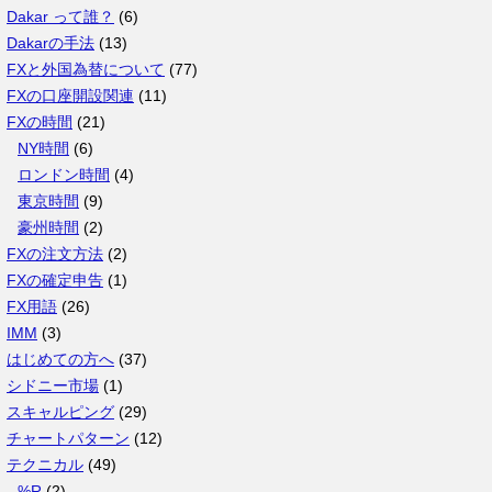
カ
Dakar って誰？
(6)
イ
Dakarの手法
(13)
ブ
FXと外国為替について
(77)
FXの口座開設関連
(11)
FXの時間
(21)
NY時間
(6)
ロンドン時間
(4)
東京時間
(9)
豪州時間
(2)
FXの注文方法
(2)
FXの確定申告
(1)
FX用語
(26)
IMM
(3)
はじめての方へ
(37)
シドニー市場
(1)
スキャルピング
(29)
チャートパターン
(12)
テクニカル
(49)
%R
(2)