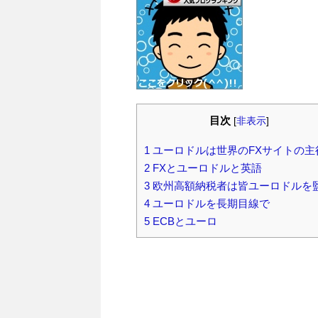
目次
[
非表示
]
1
ユーロドルは世界のFXサイトの主
2
FXとユーロドルと英語
3
欧州高額納税者は皆ユーロドルを
4
ユーロドルを長期目線で
5
ECBとユーロ