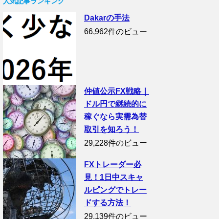
人気記事ランキング
Dakarの手法
66,962件のビュー
仲値公示FX戦略｜
ドル円で継続的に
稼ぐなら実需為替
取引を知ろう！
29,228件のビュー
FXトレーダー必
見！1日中スキャ
ルピングでトレー
ドする方法！
29,139件のビュー