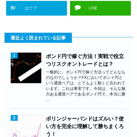
B!
はてブ
LINE
最近よく読まれている記事
1
ポンド円で稼ぐ方法！実戦で役立
つリスクオントレードとは？
一般的に、ポンド円で稼ぐ方法ってどんなも
のなのでしょうか？FXにおいてポンド円と
いう通貨ペアは、とてもよく動くと言われて
います。これは事実です。今回は、そんな魅
力ある通貨ペアであるポンド円で、本当に勝
...
2
ボリンジャーバンドはズルい？使
い方を完全に理解して勝ちまくろ
う！