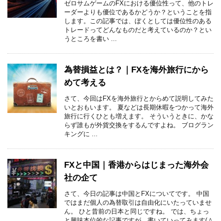
ゼロサムゲームのFXにおける優位性って、他のトレ
ーダーよりも優位であるかどうか？ということを指
します。この記事では、ぼくとしては優位性のある
トレードってどんなものだと考えているのか？とい
うところを書い ...
為替損益とは？｜FXを海外旅行にから
めて考える
さて、今回はFXを海外旅行とからめて説明してみた
いとおもいます。 夏などは長期休暇をつかって海外
旅行に行くひとも増えます。 そういうときに、かな
らず誰もが外貨交換をするんですよね。 ブログラン
キングに ...
FXと中国｜香港からはじまった海外会
社の企て
さて、今日の記事は中国とFXについてです。 中国
ではまだ個人の為替取引は自由化にいたっていませ
ん。 ひと昔前の日本と同じですね。 では、ちょっ
と興味本位的な記事ですが、書いていってみます(＾