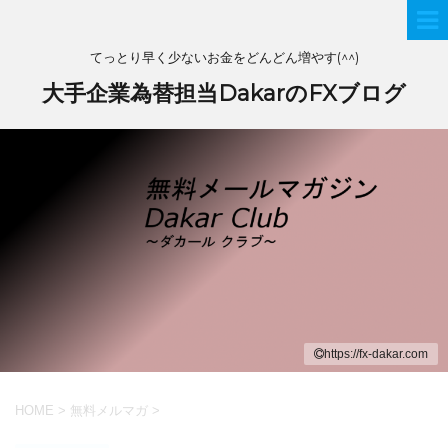
てっとり早く少ないお金をどんどん増やす(^^)
大手企業為替担当DakarのFXブログ
https://fx-dakar.com
HOME
>
無料メルマガ
>