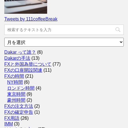
Tweets by 111coffeeBreak
ア
ー
カ
Dakar って誰？
(6)
イ
Dakarの手法
(13)
ブ
FXと外国為替について
(77)
FXの口座開設関連
(11)
FXの時間
(21)
NY時間
(6)
ロンドン時間
(4)
東京時間
(9)
豪州時間
(2)
FXの注文方法
(2)
FXの確定申告
(1)
FX用語
(26)
IMM
(3)