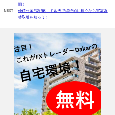
開！
NEXT
仲値公示FX戦略｜ドル円で継続的に稼ぐなら実需為
替取引を知ろう！