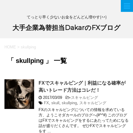
てっとり早く少ないお金をどんどん増やす(^^)
大手企業為替担当DakarのFXブログ
HOME
>
skullping
「 skullping 」 一覧
FXでスキャルピング｜利益になる確率が
高いトレード方法はコレだ！
2017/03/09
-
スキャルピング
FX
,
skull
,
skullping
,
スキャルピング
FXのスキャルピングについての情報を求めている
方、ようこそダカールのブログへ(#^^#) このブログ
はFXでスキャルピングをするにあたってためになる
話が盛りだくさんです。 ぜひFXでスキャルピング
をす ...