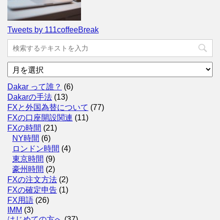
Tweets by 111coffeeBreak
ア
ー
カ
Dakar って誰？
(6)
イ
Dakarの手法
(13)
ブ
FXと外国為替について
(77)
FXの口座開設関連
(11)
FXの時間
(21)
NY時間
(6)
ロンドン時間
(4)
東京時間
(9)
豪州時間
(2)
FXの注文方法
(2)
FXの確定申告
(1)
FX用語
(26)
IMM
(3)
はじめての方へ
(37)