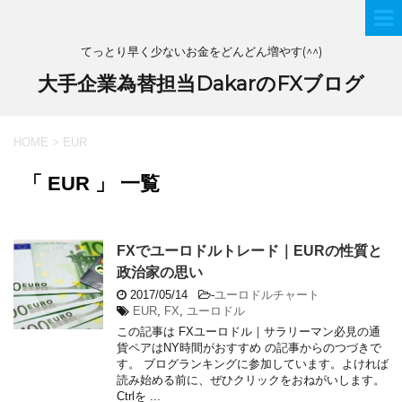
てっとり早く少ないお金をどんどん増やす(^^)
大手企業為替担当DakarのFXブログ
HOME
>
EUR
「 EUR 」 一覧
FXでユーロドルトレード｜EURの性質と
政治家の思い
2017/05/14
-
ユーロドルチャート
EUR
,
FX
,
ユーロドル
この記事は FXユーロドル｜サラリーマン必見の通
貨ペアはNY時間がおすすめ の記事からのつづきで
す。 ブログランキングに参加しています。よければ
読み始める前に、ぜひクリックをおねがいします。
Ctrlを ...