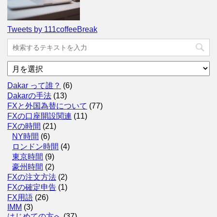
Tweets by 111coffeeBreak
ア
ー
カ
Dakar って誰？
(6)
イ
Dakarの手法
(13)
ブ
FXと外国為替について
(77)
FXの口座開設関連
(11)
FXの時間
(21)
NY時間
(6)
ロンドン時間
(4)
東京時間
(9)
豪州時間
(2)
FXの注文方法
(2)
FXの確定申告
(1)
FX用語
(26)
IMM
(3)
はじめての方へ
(37)