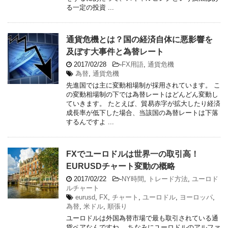
る一定の投資 ...
通貨危機とは？国の経済自体に悪影響を
及ぼす大事件と為替レート
2017/02/28
-
FX用語
,
通貨危機
為替
,
通貨危機
先進国では主に変動相場制が採用されています。 こ
の変動相場制の下では為替レートはどんどん変動し
ていきます。 たとえば、貿易赤字が拡大したり経済
成長率が低下した場合、当該国の為替レートは下落
するんですよ ...
FXでユーロドルは世界一の取引高！
EURUSDチャート変動の概略
2017/02/22
-
NY時間
,
トレード方法
,
ユーロド
ルチャート
eurusd
,
FX
,
チャート
,
ユーロドル
,
ヨーロッパ
,
為替
,
米ドル
,
順張り
ユーロドルは外国為替市場で最も取引されている通
貨ペアなんですね。 ちなみにユーロドルのアルファ