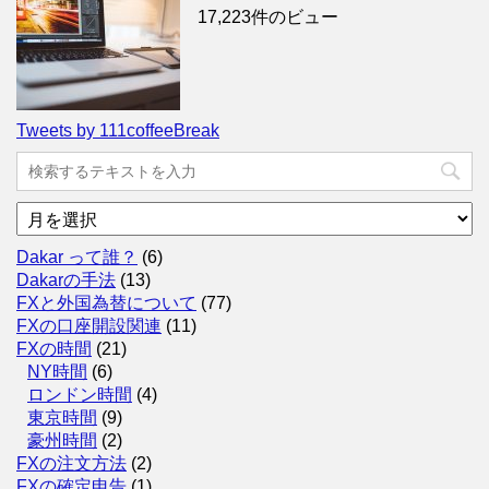
17,223件のビュー
Tweets by 111coffeeBreak
ア
ー
カ
Dakar って誰？
(6)
イ
Dakarの手法
(13)
ブ
FXと外国為替について
(77)
FXの口座開設関連
(11)
FXの時間
(21)
NY時間
(6)
ロンドン時間
(4)
東京時間
(9)
豪州時間
(2)
FXの注文方法
(2)
FXの確定申告
(1)