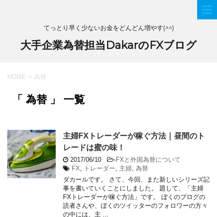
てっとり早く少ないお金をどんどん増やす(^^)
大手企業為替担当DakarのFXブログ
HOME
>
為替
「 為替 」 一覧
主婦FXトレーダーが稼ぐ方法｜昼間のト
レードは蜜の味！
2017/06/10
-
FXと外国為替について
FX
,
トレーダー
,
主婦
,
為替
ダカールです。 さて、今回、また新しいシリーズ記
事を書いていくことにしました。 題して、「主婦
FXトレーダーが稼ぐ方法」です。 ぼくのブログの
読者さんや、ぼくのツイッターのフォロワーの方々
の中には、主 ...