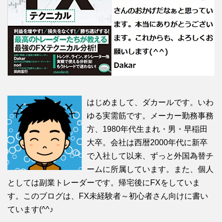
はじめまして、ダカールです。いわ
ゆる実需筋です。メーカー勤務事務
方、1980年代生まれ・男・早稲田
大卒。会社は西暦2000年代に新卒
で入社して以来、ずっと外国為替チ
ームに所属しています。また、個人
としては副業トレーダーです。帰宅後にFXをしていま
す。このブログは、FX未経験者～初心者さん向けに書い
ています(^^♪