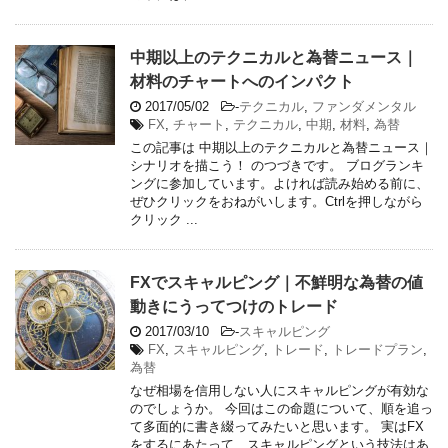
中期以上のテクニカルと為替ニュース｜
材料のチャートへのインパクト
2017/05/02
-
テクニカル
,
ファンダメンタル
FX
,
チャート
,
テクニカル
,
中期
,
材料
,
為替
この記事は 中期以上のテクニカルと為替ニュース｜
シナリオを描こう！ のつづきです。 ブログランキ
ングに参加しています。よければ読み始める前に、
ぜひクリックをおねがいします。Ctrlを押しながら
クリック ...
FXでスキャルピング｜不鮮明な為替の値
動きにうってつけのトレード
2017/03/10
-
スキャルピング
FX
,
スキャルピング
,
トレード
,
トレードプラン
,
為替
なぜ相場を信用しない人にスキャルピングが有効な
のでしょうか。 今回はこの命題について、順を追っ
て多面的に書き綴ってみたいと思います。 実はFX
をするにあたって、スキャルピングという技法はあ