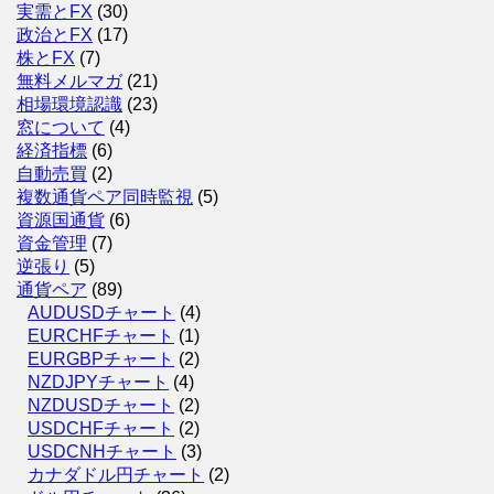
実需とFX
(30)
政治とFX
(17)
株とFX
(7)
無料メルマガ
(21)
相場環境認識
(23)
窓について
(4)
経済指標
(6)
自動売買
(2)
複数通貨ペア同時監視
(5)
資源国通貨
(6)
資金管理
(7)
逆張り
(5)
通貨ペア
(89)
AUDUSDチャート
(4)
EURCHFチャート
(1)
EURGBPチャート
(2)
NZDJPYチャート
(4)
NZDUSDチャート
(2)
USDCHFチャート
(2)
USDCNHチャート
(3)
カナダドル円チャート
(2)