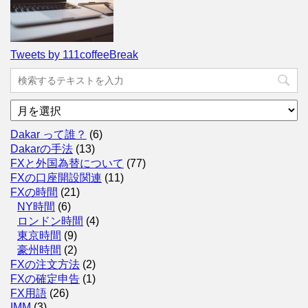
Tweets by 111coffeeBreak
ア
ー
カ
Dakar って誰？
(6)
イ
Dakarの手法
(13)
ブ
FXと外国為替について
(77)
FXの口座開設関連
(11)
FXの時間
(21)
NY時間
(6)
ロンドン時間
(4)
東京時間
(9)
豪州時間
(2)
FXの注文方法
(2)
FXの確定申告
(1)
FX用語
(26)
IMM
(3)