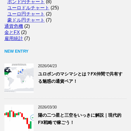
ポンド円チャート
(8)
ユーロドルチャート
(25)
ユーロ円チャート
(2)
豪ドル円チャート
(7)
通貨危機
(2)
金とFX
(2)
雇用統計
(7)
NEW ENTRY
2026/04/23
ユロポンのマシマシとは？FX仲間で共有す
る魅惑の通貨ペア！
2026/03/30
陽の二つ星と三空をいっきに解説｜現代的
FX戦略で稼ごう！