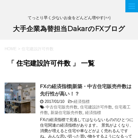
てっとり早く少ないお金をどんどん増やす(^^)
大手企業為替担当DakarのFXブログ
HOME
>
住宅建設許可件数
「 住宅建設許可件数 」 一覧
FXの経済指標|新築・中古住宅販売件数は
先行性が高い！？
2017/01/10
-
経済指標
中古住宅販売件数
,
住宅建設許可件数
,
住宅着工
件数
,
新築住宅販売件数
,
経済指標
FXの経済指標で見逃してはならないもののひとつに
住宅関連の経済指標があります。 景気がよくなり、
消費が増えると住宅や車などがよく売れるんです
ね。みんな思い切った買い物をするようになるって