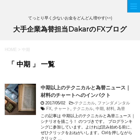
てっとり早く少ないお金をどんどん増やす(^^)
大手企業為替担当DakarのFXブログ
HOME
>
中期
「 中期 」 一覧
中期以上のテクニカルと為替ニュース｜
材料のチャートへのインパクト
2017/05/02
-
テクニカル
,
ファンダメンタル
FX
,
チャート
,
テクニカル
,
中期
,
材料
,
為替
この記事は 中期以上のテクニカルと為替ニュース｜
シナリオを描こう！ のつづきです。 ブログランキ
ングに参加しています。よければ読み始める前に、
ぜひクリックをおねがいします。Ctrlを押しながら
クリック ...