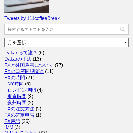
Tweets by 111coffeeBreak
ア
ー
カ
Dakar って誰？
(6)
イ
Dakarの手法
(13)
ブ
FXと外国為替について
(77)
FXの口座開設関連
(11)
FXの時間
(21)
NY時間
(6)
ロンドン時間
(4)
東京時間
(9)
豪州時間
(2)
FXの注文方法
(2)
FXの確定申告
(1)
FX用語
(26)
IMM
(3)
はじめての方へ
(37)