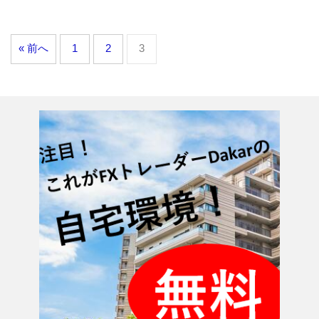
« 前へ
1
2
3