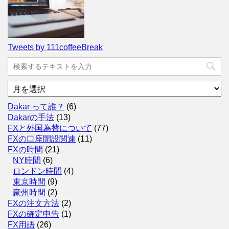
Tweets by 111coffeeBreak
ア
ー
カ
Dakar って誰？
(6)
イ
Dakarの手法
(13)
ブ
FXと外国為替について
(77)
FXの口座開設関連
(11)
FXの時間
(21)
NY時間
(6)
ロンドン時間
(4)
東京時間
(9)
豪州時間
(2)
FXの注文方法
(2)
FXの確定申告
(1)
FX用語
(26)