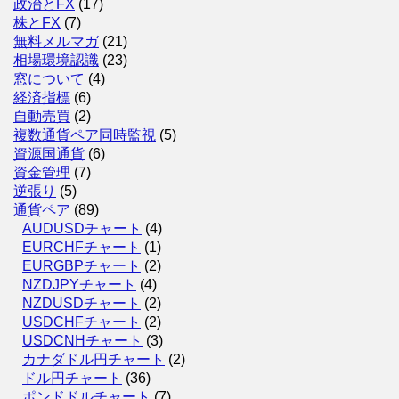
政治とFX
(17)
株とFX
(7)
無料メルマガ
(21)
相場環境認識
(23)
窓について
(4)
経済指標
(6)
自動売買
(2)
複数通貨ペア同時監視
(5)
資源国通貨
(6)
資金管理
(7)
逆張り
(5)
通貨ペア
(89)
AUDUSDチャート
(4)
EURCHFチャート
(1)
EURGBPチャート
(2)
NZDJPYチャート
(4)
NZDUSDチャート
(2)
USDCHFチャート
(2)
USDCNHチャート
(3)
カナダドル円チャート
(2)
ドル円チャート
(36)
ポンドドルチャート
(7)