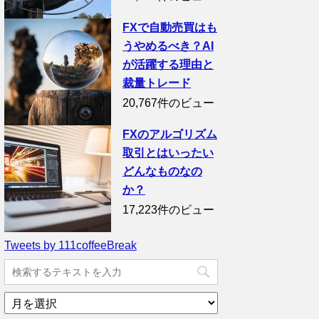
FXで自動売買はも
うやめるべき？AI
が活躍する理由と
裁量トレード
20,767件のビュー
FXのアルゴリズム
取引とはいったい
どんなものなの
か？
17,223件のビュー
Tweets by 111coffeeBreak
ア
ー