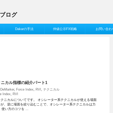
Xブログ
Dakarの手法
仲値公示FX戦略
お問い合わ
ニカル指標の紹介パート1
,
DeMarker
,
Force Index
,
RVI
,
テクニカル
e Index
,
RVI
クニカルについてです。 オシレーター系テクニカルが使える場面
すが、逆に場面を絞り込むことで、オシレーター系テクニカルは力
使い方のコツを ...