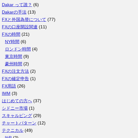
カ
Dakar って誰？
(6)
イ
Dakarの手法
(13)
ブ
FXと外国為替について
(77)
FXの口座開設関連
(11)
FXの時間
(21)
NY時間
(6)
ロンドン時間
(4)
東京時間
(9)
豪州時間
(2)
FXの注文方法
(2)
FXの確定申告
(1)
FX用語
(26)
IMM
(3)
はじめての方へ
(37)
シドニー市場
(1)
スキャルピング
(29)
チャートパターン
(12)
テクニカル
(49)
%R
(2)