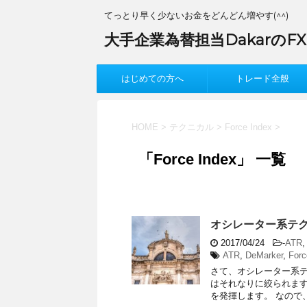
てっとり早く少ないお金をどんどん増やす(^^)
大手企業為替担当DakarのF
はじめての方へ
トレード全般
HOME
>
テクニカル
>
Force Index
>
「Force Index」 一覧
オシレーター系テク
2017/04/24
-
ATR
ATR
,
DeMarker
,
Forc
さて、オシレーター系テ
はそれなりに絞られま
を発揮します。 なので、