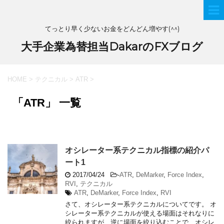
てっとり早く少ないお金をどんどん増やす(^^)
大手企業為替担当DakarのFXブログ
HOME
>
テクニカル
>
ATR
>
「ATR」 一覧
オシレーター系テクニカル指標の紹介パ
ート1
2017/04/24
-
ATR
,
DeMarker
,
Force Index
,
RVI
,
テクニカル
ATR
,
DeMarker
,
Force Index
,
RVI
さて、オシレーター系テクニカルについてです。 オ
シレーター系テクニカルが使える場面はそれなりに
絞られますが、逆に場面を絞り込むことで、オシレ