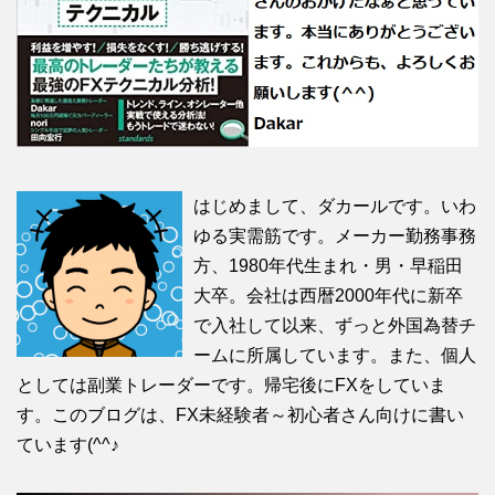
はじめまして、ダカールです。いわ
ゆる実需筋です。メーカー勤務事務
方、1980年代生まれ・男・早稲田
大卒。会社は西暦2000年代に新卒
で入社して以来、ずっと外国為替チ
ームに所属しています。また、個人
としては副業トレーダーです。帰宅後にFXをしていま
す。このブログは、FX未経験者～初心者さん向けに書い
ています(^^♪