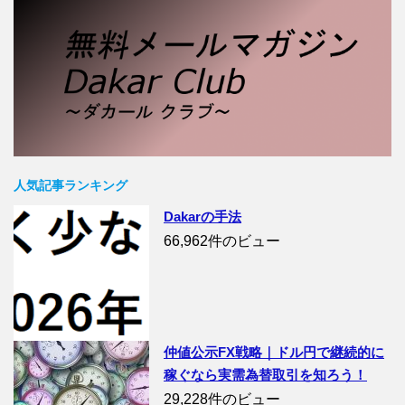
人気記事ランキング
Dakarの手法
66,962件のビュー
仲値公示FX戦略｜ドル円で継続的に
稼ぐなら実需為替取引を知ろう！
29,228件のビュー