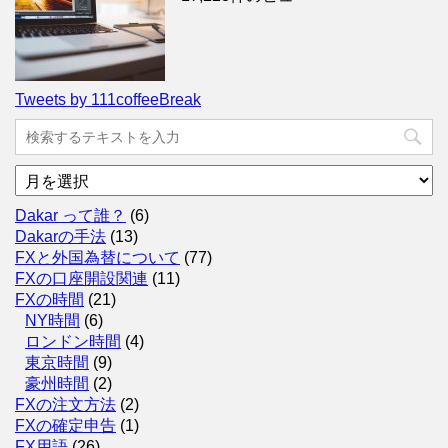
Tweets by 111coffeeBreak
ア
ー
カ
Dakar って誰？
(6)
イ
Dakarの手法
(13)
ブ
FXと外国為替について
(77)
FXの口座開設関連
(11)
FXの時間
(21)
NY時間
(6)
ロンドン時間
(4)
東京時間
(9)
豪州時間
(2)
FXの注文方法
(2)
FXの確定申告
(1)
FX用語
(26)