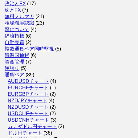
政治とFX
(17)
株とFX
(7)
無料メルマガ
(21)
相場環境認識
(23)
窓について
(4)
経済指標
(6)
自動売買
(2)
複数通貨ペア同時監視
(5)
資源国通貨
(6)
資金管理
(7)
逆張り
(5)
通貨ペア
(89)
AUDUSDチャート
(4)
EURCHFチャート
(1)
EURGBPチャート
(2)
NZDJPYチャート
(4)
NZDUSDチャート
(2)
USDCHFチャート
(2)
USDCNHチャート
(3)
カナダドル円チャート
(2)
ドル円チャート
(36)