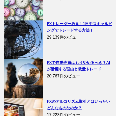
FXトレーダー必見！1日中スキャルピ
ングでトレードする方法！
29,139件のビュー
FXで自動売買はもうやめるべき？AI
が活躍する理由と裁量トレード
20,767件のビュー
FXのアルゴリズム取引とはいったい
どんなものなのか？
17,223件のビュー